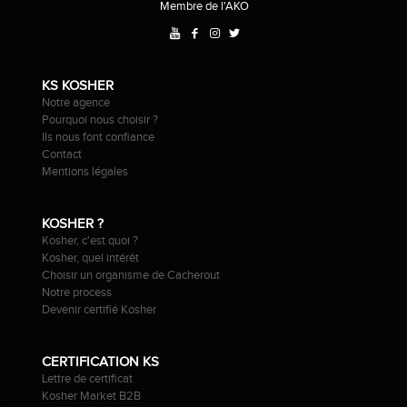
Membre de l'AKO
KS KOSHER
Notre agence
Pourquoi nous choisir ?
Ils nous font confiance
Contact
Mentions légales
KOSHER ?
Kosher, c'est quoi ?
Kosher, quel intérêt
Choisir un organisme de Cacherout
Notre process
Devenir certifié Kosher
CERTIFICATION KS
Lettre de certificat
Kosher Market B2B