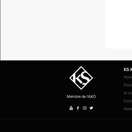
KS 
Notr
Pourq
Ils n
Membre de l'AKO
Cont
Ment