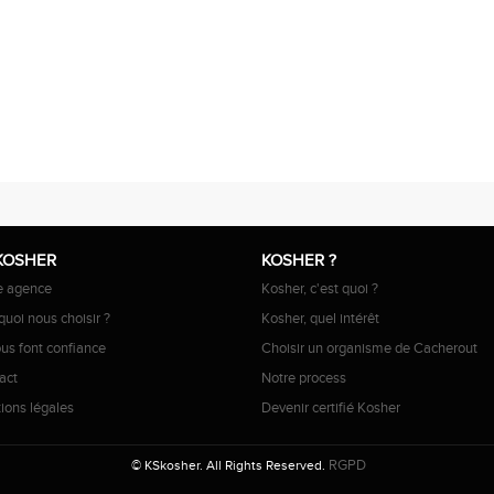
KOSHER
KOSHER ?
e agence
Kosher, c'est quoi ?
uoi nous choisir ?
Kosher, quel intérêt
ous font confiance
Choisir un organisme de Cacherout
act
Notre process
ions légales
Devenir certifié Kosher
RGPD
© KSkosher. All Rights Reserved.