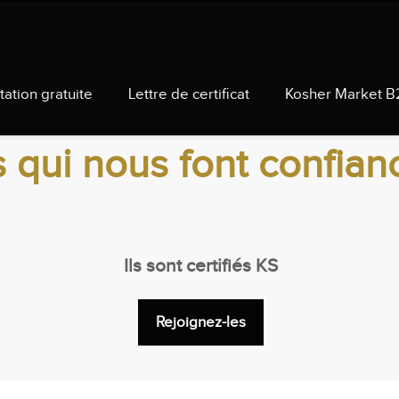
tation gratuite
Lettre de certificat
Kosher Market B
s qui nous font confian
Ils sont certifiés KS
Rejoignez-les