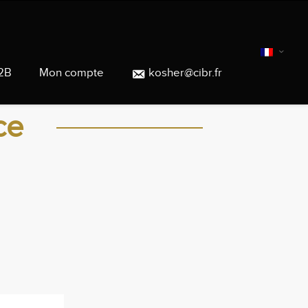
2B
Mon compte
kosher@cibr.fr
ce