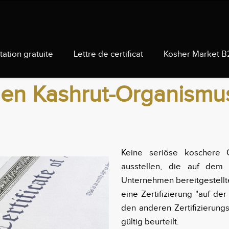
tation gratuite
Lettre de certificat
Kosher Market B
nen Kashrut-Organismu
Keine seriöse koschere Or
ausstellen, die auf dem
Unternehmen bereitgestellte
eine Zertifizierung "auf d
den anderen Zertifizierung
gültig beurteilt.