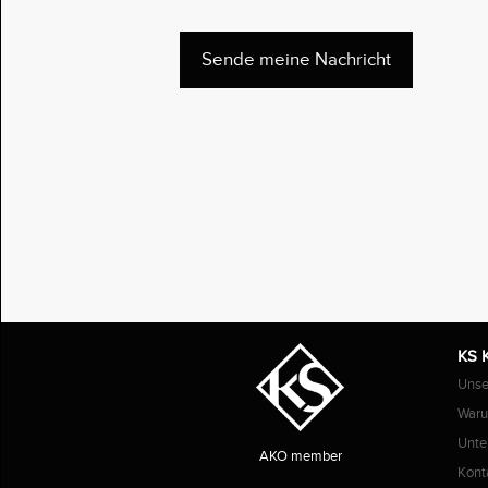
KS 
Unse
Waru
Unte
AKO member
Kont