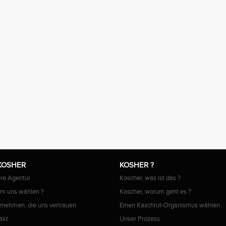
KOSHER
KOSHER ?
re Agentur
Koscher, was ist das ?
m uns wählen ?
Koscher, worum geht es ?
rnehmen, die uns vertrauen
Einen Kaschrut-Organismus wählen
akt
Unser Prozess