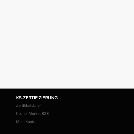
KS-ZERTIFIZIERUNG
Zertifikatsbrief
Kosher Market B2B
Mein Konto