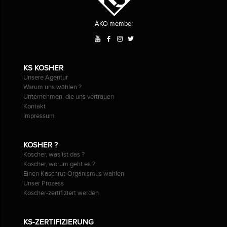
AKO member
KS KOSHER
Unsere Agentur
Warum uns wählen ?
Unternehmen, die uns vertrauen
Kontakt
Impressum
KOSHER ?
Koscher, was ist das ?
Koscher, worum geht es ?
Einen Kaschrut-Organismus wählen
Unser Prozess
Koscher-zertifiziert werden
KS-ZERTIFIZIERUNG