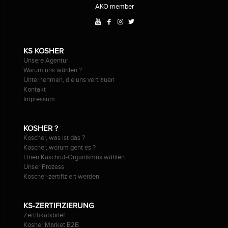
AKO member
KS KOSHER
Unsere Agentur
Warum uns wählen ?
Unternehmen, die uns vertrauen
Kontakt
Impressum
KOSHER ?
Koscher, was ist das ?
Koscher, worum geht es ?
Einen Kaschrut-Organismus wählen
Unser Prozess
Koscher-zertifiziert werden
KS-ZERTIFIZIERUNG
Zertifikatsbrief
Kosher Market B2B