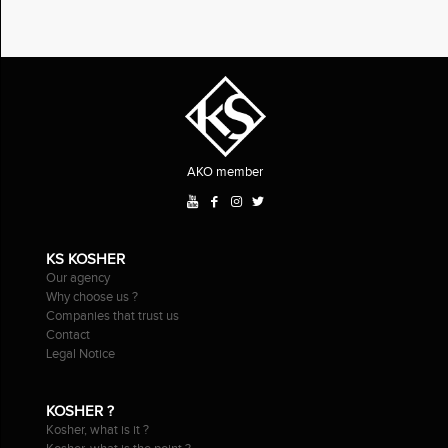
AKO member
KS KOSHER
Our agency
Why choose us ?
Companies that trust us
Contact
Legal Notice
KOSHER ?
Kosher, what is it ?